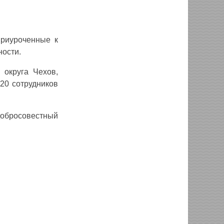
приуроченные к
ости.
 округа Чехов,
20 сотрудников
добросовестный