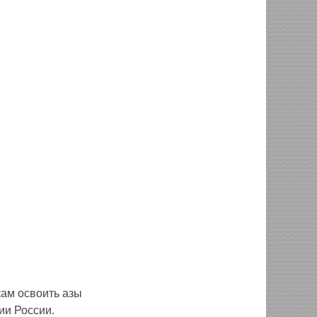
кам освоить азы
ии России.