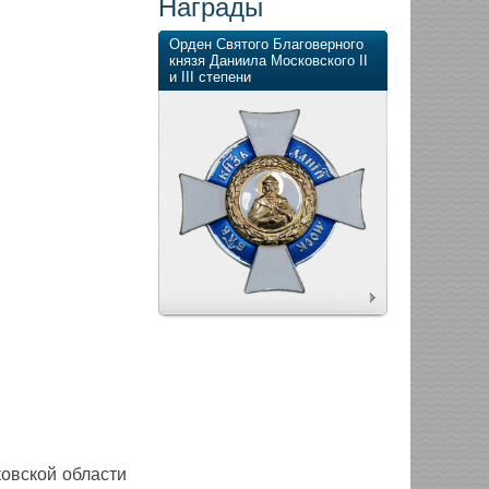
Награды
Орден Святого Благоверного
князя Даниила Московского II
и III степени
овской области