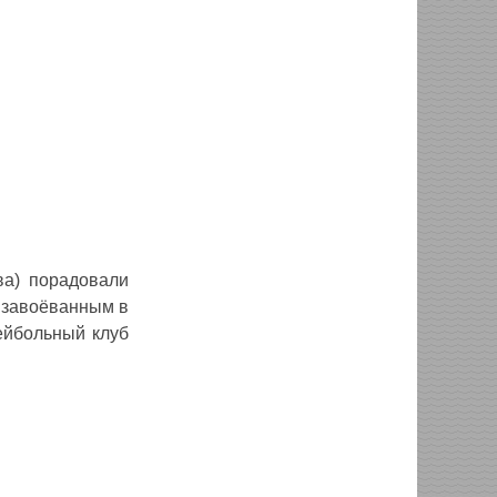
ва) порадовали
 завоёванным в
ейбольный клуб