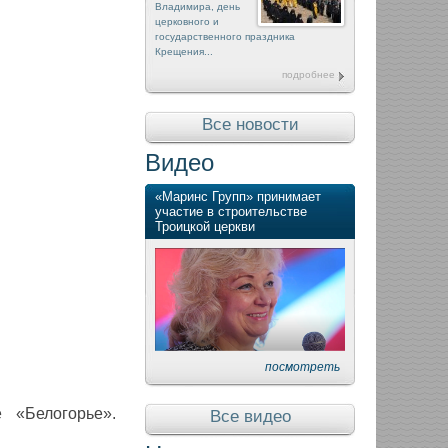
Владимира, день
церковного и
государственного праздника
Крещения...
подробнее
Все новости
Видео
«Маринс Групп» принимает
участие в строительстве
Троицкой церкви
посмотреть
 «Белогорье».
Все видео