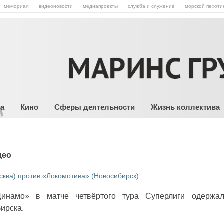
мемориал
видеоновости
медиапроекты
служба и служение
морской пехоти
та
Кино
Сферы деятельности
Жизнь коллектива
део
ква) против «Локомотива» (Новосибирск)
Динамо» в матче четвёртого тура Суперлиги одержа
ирска.