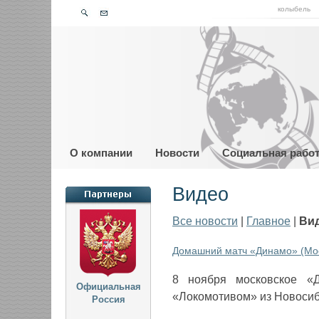
колыбель
О компании
Новости
Социальная рабо
Видео
Все новости
|
Главное
|
Ви
Домашний матч «Динамо» (Мос
8 ноября московское «
Официальная
«Локомотивом» из Новосиб
Россия