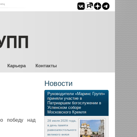
нец
Карьера
Контакты
Новости
Руководители «Маринс Групп»
приняли участие в
Патриаршем богослужении в
Успенском соборе
Московского Кремля
ло победу над
28 июля 2026 года,
в день памяти
равноапостольного
великого князя