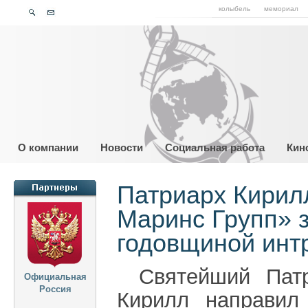
колыбель
мемориал
О компании
Новости
Социальная работа
Кин
Патриарх Кирил
Маринс Групп» 
годовщиной инт
Святейший Пат
Официальная
Россия
Кирилл направил