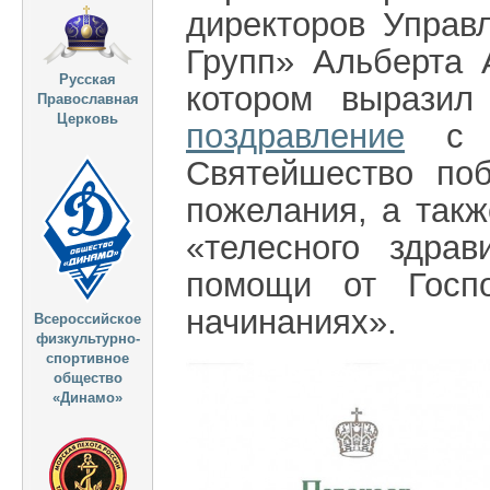
директоров Упра
Групп» Альберта 
Русская
котором выразил
Православная
Церковь
поздравление
с 1
Святейшество по
пожелания, а такж
«телесного здра
помощи от Госп
начинаниях».
Всероссийское
физкультурно-
спортивное
общество
«Динамо»