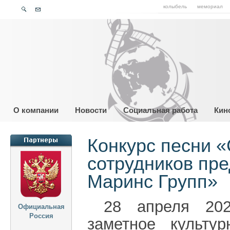
колыбель
мемориал
О компании
Новости
Социальная работа
Кин
Конкурс песни «
сотрудников пр
Маринс Групп»
28 апреля 202
Официальная
Россия
заметное культу