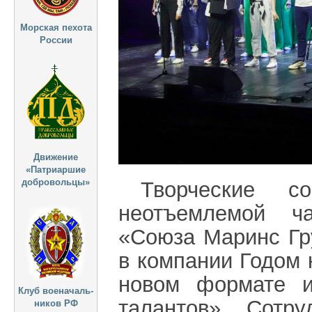
Морская пехота
России
Движение
«Патриаршие
добровольцы»
Творческие с
неотъемлемой ча
«Союза Маринс Гру
в компании Годом 
новом формате и
Клуб военачаль-
талантов». Сотр
ников РФ