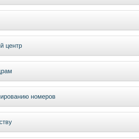
й центр
драм
нированию номеров
ству