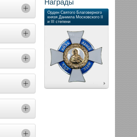
Награды
Орден Святого Благоверного
князя Даниила Московского II
и III степени