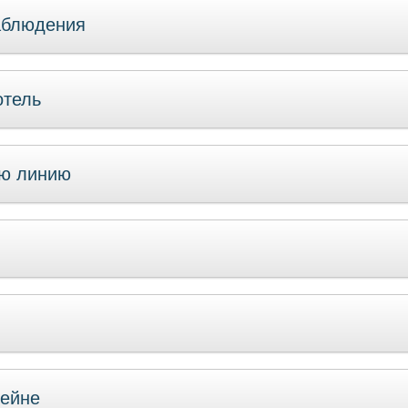
аблюдения
отель
ую линию
сейне