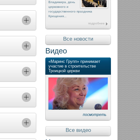
Владимира, день
церковного и
государственного праздника
Крещения...
подробнее
Все новости
Видео
«Маринс Групп» принимает
участие в строительстве
Троицкой церкви
посмотреть
Все видео