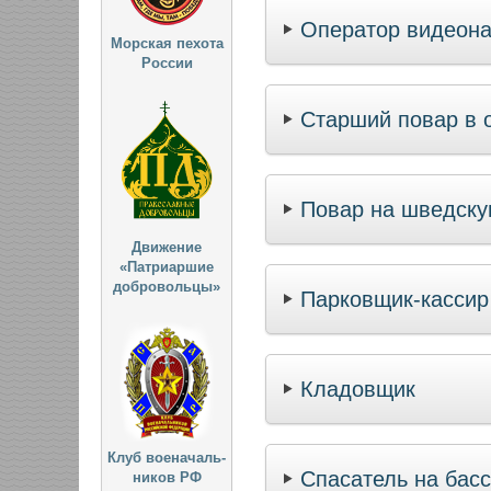
Оператор видеон
Морская пехота
России
Старший повар в 
Повар на шведск
Движение
«Патриаршие
добровольцы»
Парковщик-кассир
Кладовщик
Клуб военачаль-
Спасатель на бас
ников РФ