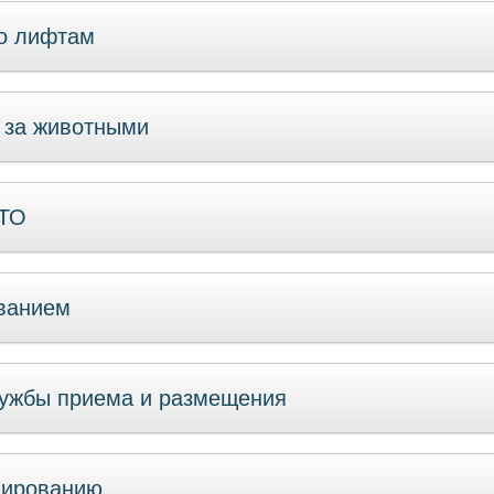
о лифтам
у за животными
ТТО
ванием
ужбы приема и размещения
нированию