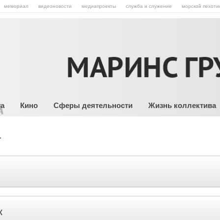
мемориал
видеоновости
медиапроекты
служба и служение
морской пехоти
та
Кино
Сферы деятельности
Жизнь коллектива
а
к