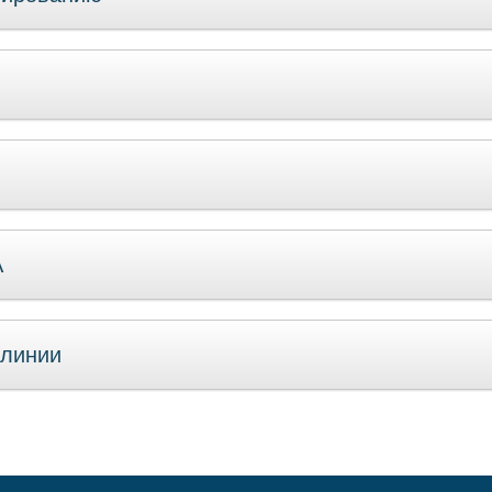
А
 линии