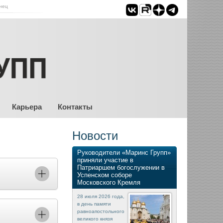
нец
Карьера
Контакты
Новости
Руководители «Маринс Групп»
приняли участие в
Патриаршем богослужении в
Успенском соборе
Московского Кремля
28 июля 2026 года,
в день памяти
равноапостольного
великого князя