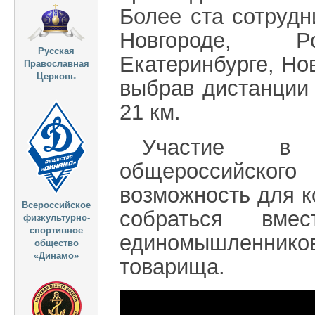
Более ста сотруд
Новгороде, Рос
Русская
Екатеринбурге, Но
Православная
Церковь
выбрав дистанции 
21 км.
Участие в с
общероссийског
возможность для 
Всероссийское
собраться вме
физкультурно-
спортивное
единомышленнико
общество
«Динамо»
товарища.