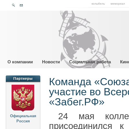
колыбель
мемориал
О компании
Новости
Социальная работа
Кин
Команда «Союза
участие во Все
«Забег.РФ»
24 мая колле
Официальная
Россия
присоединился к