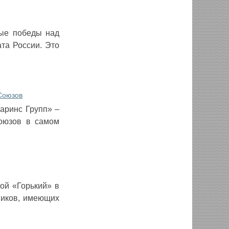
ные победы над
та России. Это
Союзов
аринс Групп» –
оюзов в самом
ой «Горький» в
ников, имеющих