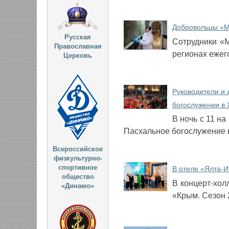
Добровольцы «М
Русская
Сотрудники «М
Православная
регионах ежег
Церковь
Руководители и
богослужении в
В ночь с 11 н
Пасхальное богослужение 
Всероссийское
физкультурно-
спортивное
В отеле «Ялта-И
общество
В концерт-хол
«Динамо»
«Крым. Сезон 