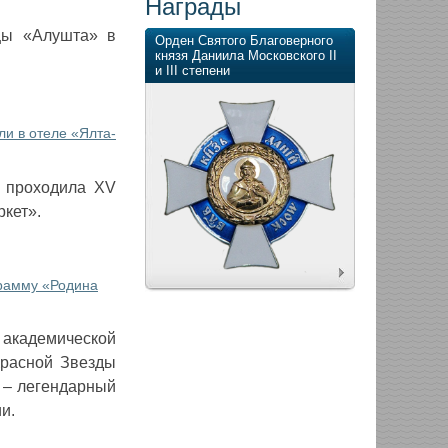
Награды
цы «Алушта» в
Орден Святого Благоверного
князя Даниила Московского II
и III степени
и в отеле «Ялта-
» проходила XV
кет».
рамму «Родина
академической
расной Звезды
а – легендарный
и.