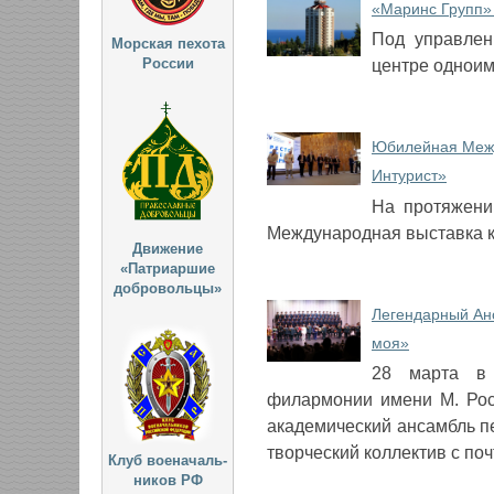
«Маринс Групп»
Под управлен
Морская пехота
России
центре одноим
Юбилейная Межд
Интурист»
На протяжени
Международная выставка к
Движение
«Патриаршие
добровольцы»
Легендарный Ан
моя»
28 марта в 
филармонии имени М. Рос
академический ансамбль п
творческий коллектив с по
Клуб военачаль-
ников РФ