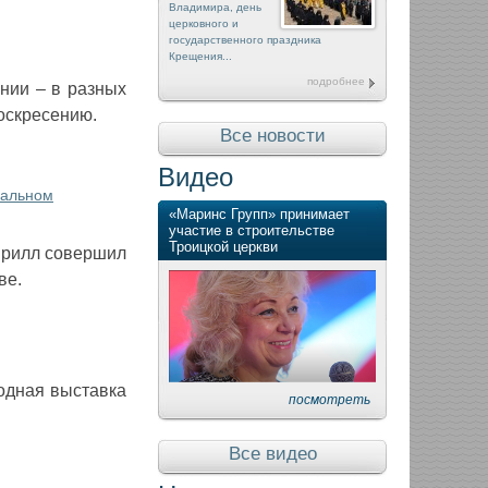
Владимира, день
церковного и
государственного праздника
Крещения...
подробнее
нии – в разных
оскресению.
Все новости
Видео
хальном
«Маринс Групп» принимает
участие в строительстве
Троицкой церкви
Кирилл совершил
ве.
одная выставка
посмотреть
Все видео