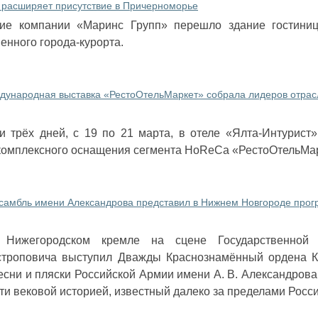
 расширяет присутствие в Причерноморье
ие компании «Маринс Групп» перешло здание гостини
енного города-курорта.
ународная выставка «РестоОтельМаркет» собрала лидеров отрасл
и трёх дней, с 19 по 21 марта, в отеле «Ялта-Интурист
омплексного оснащения сегмента HoReCa «РестоОтельМар
самбль имени Александрова представил в Нижнем Новгороде прог
Нижегородском кремле на сцене Государственной 
троповича выступил Дважды Краснознамённый ордена К
есни и пляски Российской Армии имени А. В. Александров
чти вековой историей, известный далеко за пределами Росси