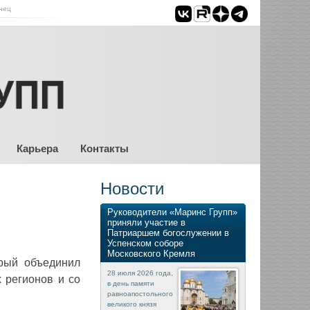
нец
Карьера
Контакты
Новости
Руководители «Маринс Групп»
приняли участие в
Патриаршем богослужении в
Успенском соборе
Московского Кремля
рый объединил
28 июля 2026 года,
 регионов и со
в день памяти
равноапостольного
великого князя