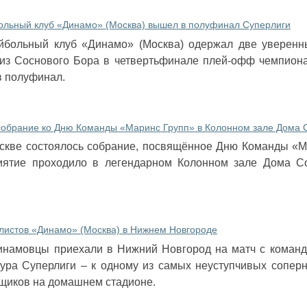
ольный клуб «Динамо» (Москва) вышел в полуфинал Суперлиги
йбольный клуб «Динамо» (Москва) одержал две уверен
из Соснового Бора в четвертьфинале плей-офф чемпиона
в полуфинал.
собрание ко Дню Команды «Маринс Групп» в Колонном зале Дома 
оскве состоялось собрание, посвящённое Дню Команды «М
иятие проходило в легендарном Колонном зале Дома С
листов «Динамо» (Москва) в Нижнем Новгороде
инамовцы приехали в Нижний Новгород на матч с команд
тура Суперлиги – к одному из самых неуступчивых сопер
щиков на домашнем стадионе.