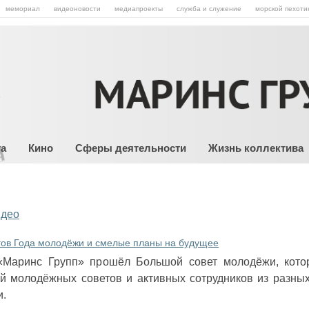
мемориал
видеоновости
медиапроекты
служба и служение
морской пехоти
та
Кино
Сферы деятельности
Жизнь коллектива
део
гов Года молодёжи и смелые планы на будущее
«Маринс Групп» прошёл Большой совет молодёжи, кото
й молодёжных советов и активных сотрудников из разных
и.