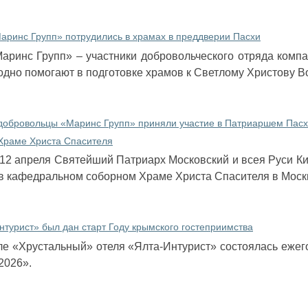
аринс Групп» потрудились в храмах в преддверии Пасхи
аринс Групп» – участники добровольческого отряда компа
одно помогают в подготовке храмов к Светлому Христову В
 добровольцы «Маринс Групп» приняли участие в Патриаршем Пас
 Храме Христа Спасителя
а 12 апреля Святейший Патриарх Московский и всея Руси 
в кафедральном соборном Храме Христа Спасителя в Моск
нтурист» был дан старт Году крымского гостеприимства
ле «Хрустальный» отеля «Ялта-Интурист» состоялась ежег
2026».