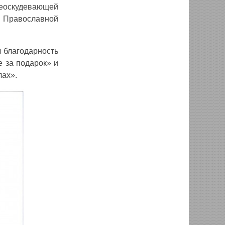
еоскудевающей
й Православной
 благодарность
е за подарок» и
лах».