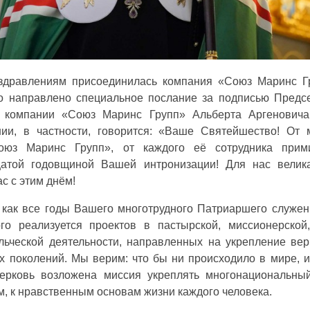
здравлениям присоединилась компания «Союз Маринс Г
 направлено специальное послание за подписью Предс
 компании «Союз Маринс Групп» Альберта Аргеновича
ии, в частности, говорится: «Ваше Святейшество! От 
оюз Маринс Групп», от каждого её сотрудника прим
атой годовщиной Вашей интронизации! Для нас велика
с с этим днём!
 как все годы Вашего многотрудного Патриаршего служен
го реализуется проектов в пастырской, миссионерской,
льческой деятельности, направленных на укрепление вер
х поколений. Мы верим: что бы ни происходило в мире, 
ерковь возложена миссия укреплять многонациональны
м, к нравственным основам жизни каждого человека.