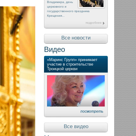
Владимира, день
церковного и
государственного праздника
Крещения...
подробнее
Все новости
Видео
«Маринс Групп» принимает
участие в строительстве
Троицкой церкви
посмотреть
Все видео