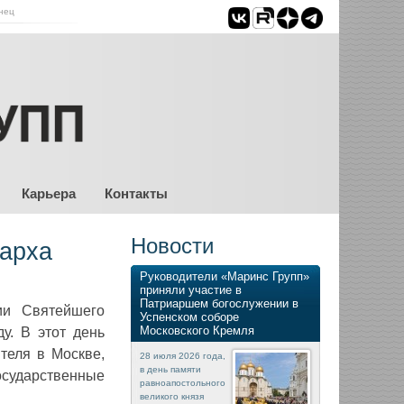
нец
Карьера
Контакты
Новости
арха
Руководители «Маринс Групп»
приняли участие в
Патриаршем богослужении в
ии Святейшего
Успенском соборе
Московского Кремля
у. В этот день
теля в Москве,
28 июля 2026 года,
в день памяти
осударственные
равноапостольного
великого князя