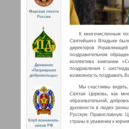
Морская пехота
России
К многочисленным по
Святейшего Владыки было
директоров Управляющей
поздравительном обращен
коллектива компании «С
Движение
поздравления с шестнадц
«Патриаршие
возможность поздравить Ва
добровольцы»
Мы счастливы видеть,
Святая Церковь, как мно
образовательной, доброво
духовности в людях разны
Русскую Православную Ц
Клуб военачаль-
страны в уважении к корня
ников РФ