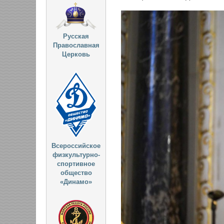
Русская
Православная
Церковь
Всероссийское
физкультурно-
спортивное
общество
«Динамо»