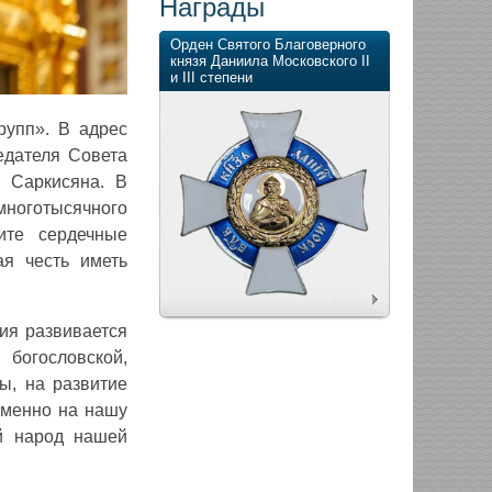
Награды
Орден Святого Благоверного
князя Даниила Московского II
и III степени
рупп». В адрес
едателя Совета
 Саркисяна. В
многотысячного
ите сердечные
я честь иметь
ия развивается
 богословской,
ы, на развитие
именно на нашу
й народ нашей