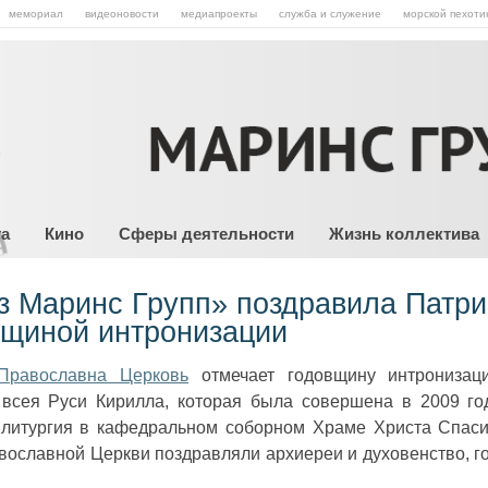
мемориал
видеоновости
медиапроекты
служба и служение
морской пехоти
та
Кино
Сферы деятельности
Жизнь коллектива
 Маринс Групп» поздравила Патри
вщиной интронизации
Православна Церковь
отмечает годовщину интронизац
всея Руси Кирилла, которая была совершена в 2009 год
 литургия в кафедральном соборном Храме Христа Спаси
вославной Церкви поздравляли архиереи и духовенство, г