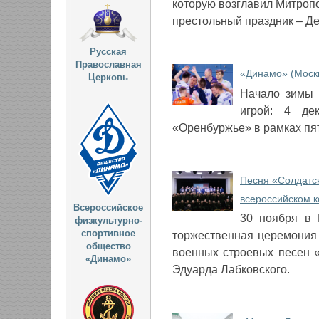
которую возглавил Митропо
престольный праздник ‒ Де
Русская
Православная
«Динамо» (Моск
Церковь
​Начало зимы
игрой: 4 де
«Оренбуржье» в рамках пят
Песня «Солдатск
всероссийском к
Всероссийское
​30 ноября в
физкультурно-
спортивное
торжественная церемония 
общество
военных строевых песен 
«Динамо»
Эдуарда Лабковского.