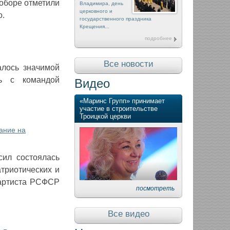
соборе отметили
Владимира, день
церковного и
о.
государственного праздника
Крещения...
подробнее
Все новости
алось значимой
сь с командой
Видео
«Маринс Групп» принимает
участие в строительстве
Троицкой церкви
ание на
сил состоялась
триотических и
 артиста РСФСР
посмотреть
Все видео