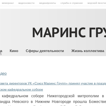
мемориал
видеоновости
медиапроекты
служба и служение
морской пехоти
та
Кино
Сферы деятельности
Жизнь коллектива
део
вета директоров УК «Союз Маринс Групп» принял участие в празд
ском кафедральном соборе
 кафедральном соборе Нижегородской митрополии в 
сандра Невского в Нижнем Новгороде прошла Божестве