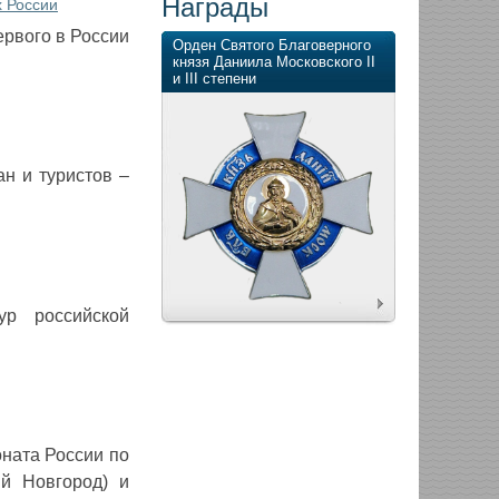
Награды
х России
ервого в России
Орден Святого Благоверного
князя Даниила Московского II
и III степени
ан и туристов –
ур российской
оната России по
й Новгород) и