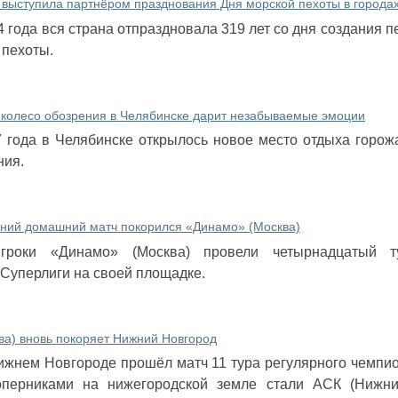
выступила партнёром празднования Дня морской пехоты в города
4 года вся страна отпраздновала 319 лет со дня создания п
 пехоты.
: колесо обозрения в Челябинске дарит незабываемые эмоции
7 года в Челябинске открылось новое место отдыха горож
ния.
ний домашний матч покорился «Динамо» (Москва)
игроки «Динамо» (Москва) провели четырнадцатый т
Суперлиги на своей площадке.
а) вновь покоряет Нижний Новгород
Нижнем Новгороде прошёл матч 11 тура регулярного чемпи
оперниками на нижегородской земле стали АСК (Нижни