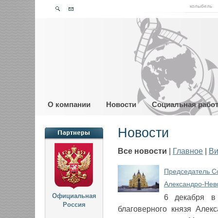
колыбель
О компании
Новости
Социальная рабо
Новости
Все новости
|
Главное
|
Ви
Председатель Со
Александро-Нев
Официальная
​6 декабря в
Россия
благоверного князя Алек