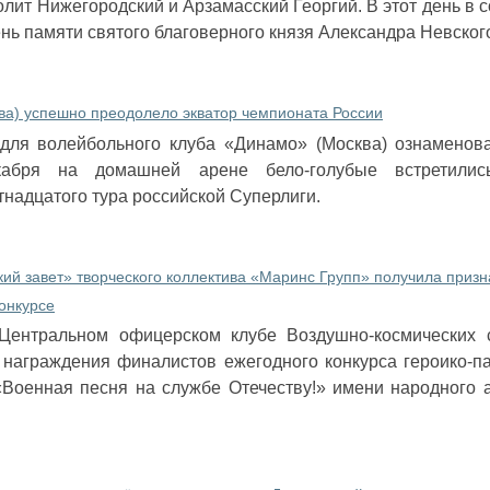
лит Нижегородский и Арзамасский Георгий. В этот день в 
нь памяти святого благоверного князя Александра Невског
ва) успешно преодолело экватор чемпионата России
 для волейбольного клуба «Динамо» (Москва) ознаменов
кабря на домашней арене бело-голубые встретили
надцатого тура российской Суперлиги.
ий завет» творческого коллектива «Маринс Групп» получила призн
онкурсе
 Центральном офицерском клубе Воздушно-космических 
награждения финалистов ежегодного конкурса героико-па
«Военная песня на службе Отечеству!» имени народного