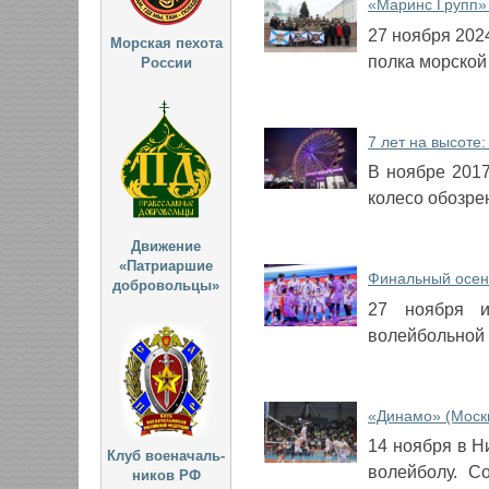
«Маринс Групп» 
27 ноября 202
Морская пехота
полка морской
России
7 лет на высоте
​В ноябре 201
колесо обозре
Движение
«Патриаршие
Финальный осен
добровольцы»
​27 ноября 
волейбольной 
«Динамо» (Москв
​14 ноября в 
Клуб военачаль-
волейболу. С
ников РФ