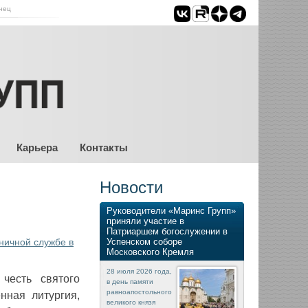
нец
Карьера
Контакты
Новости
Руководители «Маринс Групп»
приняли участие в
Патриаршем богослужении в
ничной службе в
Успенском соборе
Московского Кремля
28 июля 2026 года,
честь святого
в день памяти
равноапостольного
нная литургия,
великого князя