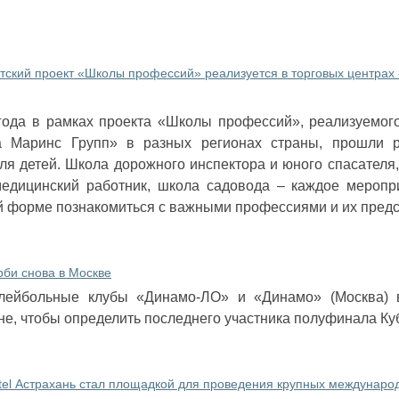
тский проект «Школы профессий» реализуется в торговых центра
года в рамках проекта «Школы профессий», реализуемого
 Маринс Групп» в разных регионах страны, прошли ра
я детей. Школа дорожного инспектора и юного спасателя,
едицинский работник, школа садовода ‒ каждое меропр
й форме познакомиться с важными профессиями и их предс
би снова в Москве
олейбольные клубы «Динамо-ЛО» и «Динамо» (Москва) 
не, чтобы определить последнего участника полуфинала Ку
tel Астрахань стал площадкой для проведения крупных междунаро