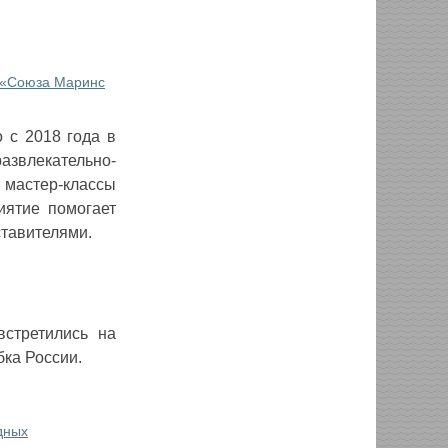
х «Союза Маринс
 с 2018 года в
звлекательно-
 мастер-классы
иятие помогает
тавителями.
встретились на
бка России.
дных